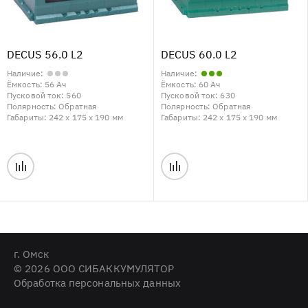
DECUS 56.0 L2
DECUS 60.0 L2
Наличие:
Наличие:
Ёмкость:
56 Ач
Ёмкость:
60 Ач
Пусковой ток:
560
Пусковой ток:
630
Полярность:
Обратная
Полярность:
Обратная
Габариты:
242 x 175 x 190 мм
Габариты:
242 x 175 x 190 мм
г. Омск
© 2026 ООО СИБАККУМУЛЯТОР
Обработка персональных данных