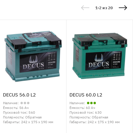
1-2 из 20
DECUS 56.0 L2
DECUS 60.0 L2
Наличие:
Наличие:
Ёмкость:
56 Ач
Ёмкость:
60 Ач
Пусковой ток:
560
Пусковой ток:
630
Полярность:
Обратная
Полярность:
Обратная
Габариты:
242 x 175 x 190 мм
Габариты:
242 x 175 x 190 мм