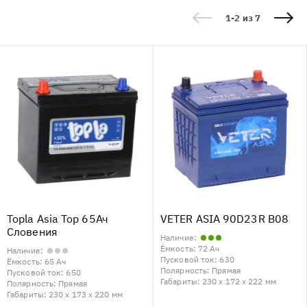
1-2 из 7
Topla Asia Top 65Ач
VETER ASIA 90D23R B08
Словения
Наличие:
Ёмкость:
72 Ач
Наличие:
Пусковой ток:
630
Ёмкость:
65 Ач
Полярность:
Прямая
Пусковой ток:
650
Габариты:
230 x 172 x 222 мм
Полярность:
Прямая
Габариты:
230 x 173 x 220 мм