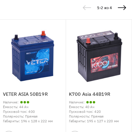
1-2 из 4
VETER ASIA 50B19R
K700 Asia 44B19R
Наличие:
Наличие:
Ёмкость:
44 Ач
Ёмкость:
40 Ач
Пусковой ток:
400
Пусковой ток:
420
Полярность:
Прямая
Полярность:
Прямая
Габариты:
196 x 128 x 222 мм
Габариты:
195 x 127 x 220 мм