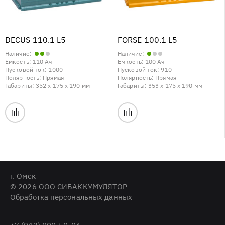
DECUS 110.1 L5
FORSE 100.1 L5
Наличие:
Наличие:
Ёмкость:
110 Ач
Ёмкость:
100 Ач
Пусковой ток:
1000
Пусковой ток:
910
Полярность:
Прямая
Полярность:
Прямая
Габариты:
352 x 175 x 190 мм
Габариты:
353 x 175 x 190 мм
г. Омск
© 2026 ООО СИБАККУМУЛЯТОР
Обработка персональных данных