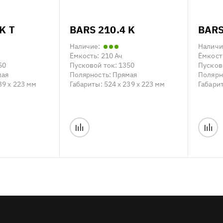
K T
BARS 210.4 K
BARS
Наличие:
Наличи
Ёмкость:
210 Ач
Ёмкост
50
Пусковой ток:
1350
Пусков
мая
Полярность:
Прямая
Полярн
39 x 223 мм
Габариты:
524 x 239 x 223 мм
Габари