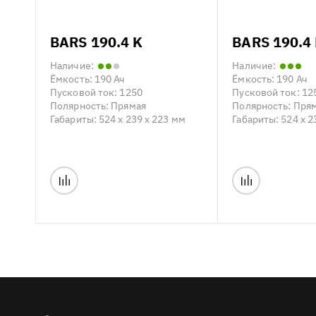
BARS 190.4 K
BARS 190.4 
Наличие:
Наличие:
Ёмкость:
190 Ач
Ёмкость:
190 Ач
Пусковой ток:
1250
Пусковой ток:
12
Полярность:
Прямая
Полярность:
Пря
Габариты:
524 x 239 x 223 мм
Габариты:
524 x 2