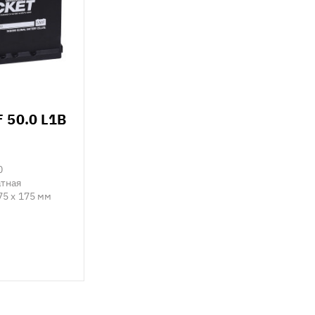
 50.0 L1B
0
тная
75 x 175 мм