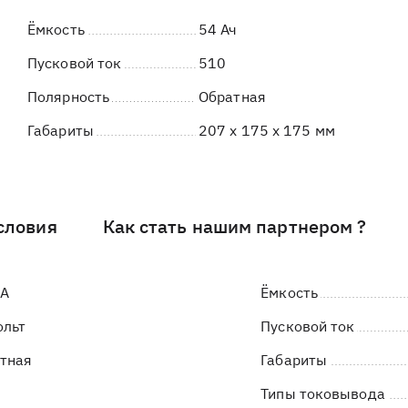
Ёмкость
54 Ач
Пусковой ток
510
Полярность
Обратная
Габариты
207 x 175 x 175 мм
словия
Как стать нашим партнером ?
LA
Ёмкость
ольт
Пусковой ток
тная
Габариты
Типы токовывода