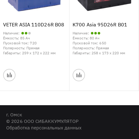
VETER ASIA 110D26R B08
K700 Asia 95D26R B01
Наличие:
Наличие:
Ёмкость:
85 Ач
Ёмкость:
80 Ач
Пусковой ток:
720
Пусковой ток:
650
Полярность:
Прямая
Полярность:
Прямая
Габариты:
259 x 172 x 222 мм
Габариты:
258 x 173 x 220 мм
г. Омск
© 2026 ООО СИБАККУМУЛЯТОР
Обработка персональных данных