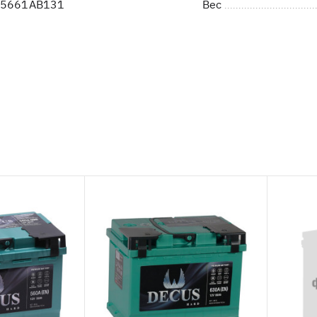
05661AB131
Вес