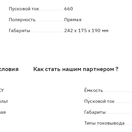
Пусковой ток
660
Полярность
Прямая
Габариты
242 x 175 x 190 мм
словия
Как стать нашим партнером ?
KY
Ёмкость
ольт
Пусковой ток
мая
Габариты
Типы токовывода