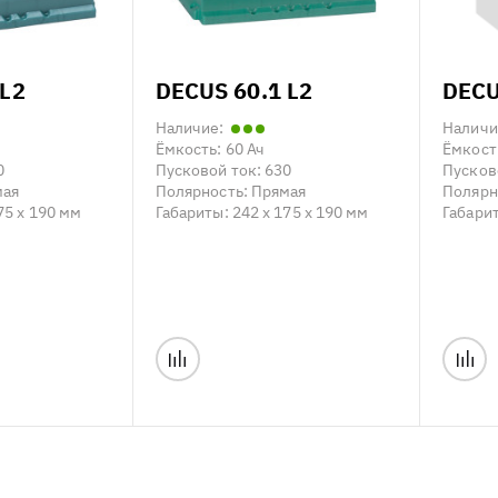
 L2
DECUS 60.1 L2
DECU
Наличие:
Наличи
Ёмкость:
60 Ач
Ёмкост
0
Пусковой ток:
630
Пусков
мая
Полярность:
Прямая
Полярн
75 x 190 мм
Габариты:
242 x 175 x 190 мм
Габари