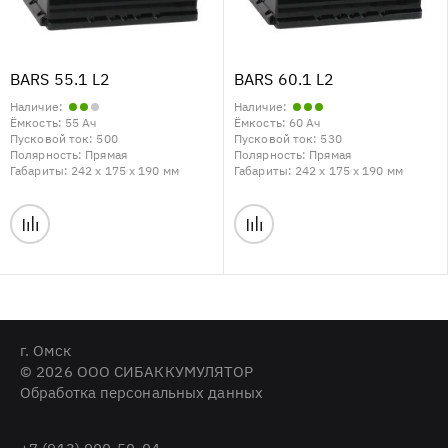
BARS 55.1 L2
BARS 60.1 L2
Наличие:
Наличие:
Ёмкость:
55 Ач
Ёмкость:
60 Ач
Пусковой ток:
500
Пусковой ток:
530
Полярность:
Прямая
Полярность:
Прямая
Габариты:
242 x 175 x 190 мм
Габариты:
242 x 175 x 190 мм
г. Омск
© 2026 ООО СИБАККУМУЛЯТОР
Обработка персональных данных