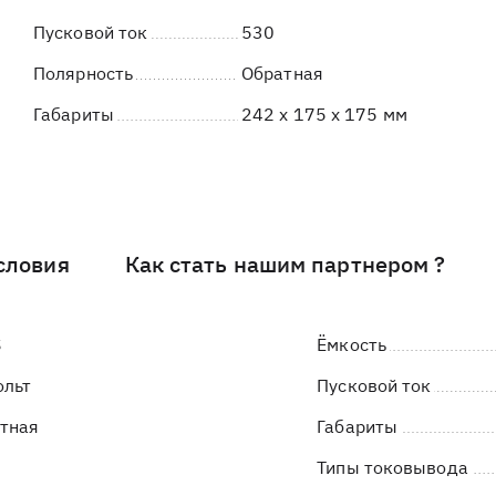
Пусковой ток
530
Полярность
Обратная
Габариты
242 x 175 x 175 мм
словия
Как стать нашим партнером ?
S
Ёмкость
ольт
Пусковой ток
тная
Габариты
Типы токовывода