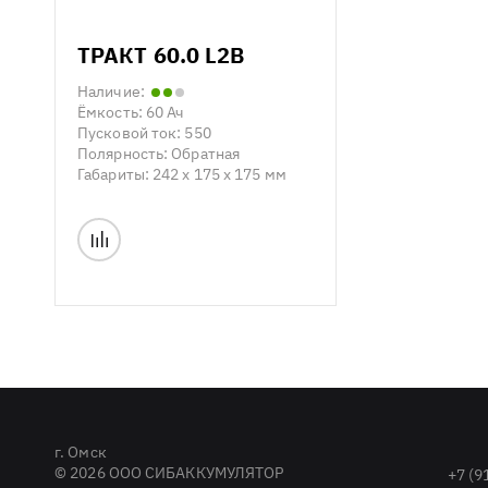
ТРАКТ 60.0 L2B
Наличие:
Ёмкость:
60 Ач
Пусковой ток:
550
Полярность:
Обратная
Габариты:
242 x 175 x 175 мм
г. Омск
© 2026 ООО СИБАККУМУЛЯТОР
+7 (9